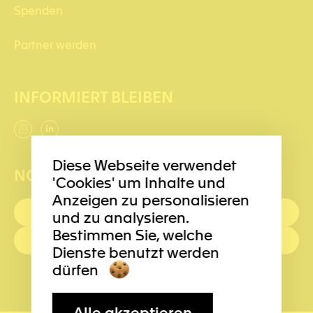
Spenden
Partner werden
INFORMIERT BLEIBEN
Diese Webseite verwendet
NOTRUFNUMMERN
'Cookies' um Inhalte und
Anzeigen zu personalisieren
ERSTE HILFE : 144
und zu analysieren.
Bestimmen Sie, welche
POLIZEI: 117
Dienste benutzt werden
dürfen
Alle akzeptieren