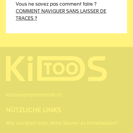
Vous ne savez pas comment faire ?
COMMENT NAVIGUER SANS LAISSER DE
TRACES ?
kidstoo(at)protonmail.ch
NÜTZLICHE LINKS
Wie navigiert man, ohne Spuren zu hinterlassen?