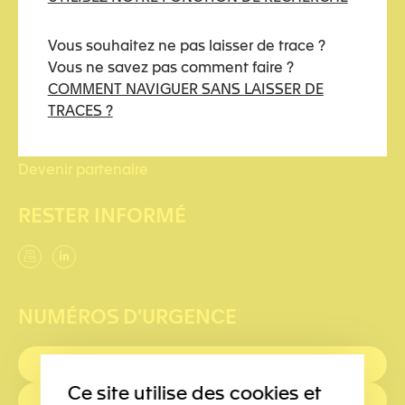
LIENS UTILES
Vous souhaitez ne pas laisser de trace ?
Vous ne savez pas comment faire ?
Comment naviguer sans laisser de traces ?
COMMENT NAVIGUER SANS LAISSER DE
TRACES ?
Nous soutenir
Devenir partenaire
RESTER INFORMÉ
NUMÉROS D'URGENCE
PREMIERS SECOURS : 144
Ce site utilise des cookies et
POLICE: 117