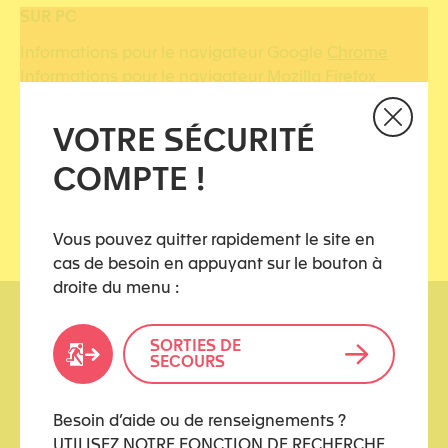
SUR PC
Informations pour le navigateur Google
Chrome
Informations pour le navigateur Mozilla
Firefox
Informations pour le navigateur Microsoft
Edge
VOTRE SÉCURITÉ
SUR SMARTPHONE ANDROÏD
COMPTE !
Information pour smartphone Androïd – à faire.
Vous pouvez quitter rapidement le site en
cas de besoin en appuyant sur le bouton à
droite du menu :
SORTIES DE
SECOURS
Besoin d’aide ou de renseignements ?
kidstoo(at)protonmail.ch
UTILISEZ NOTRE FONCTION DE RECHERCHE