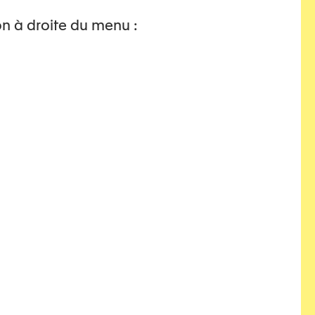
diagnostic
on à droite du menu :
droit
emprise
enfants
féminicide
féminicides
genre
hommes
hommes
violents