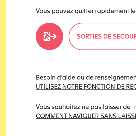
Vous pouvez quitter rapidement le
→ Podcasts sur Apple Musi
Episode 1: Violences domest
SORTIES DE SECOU
soutien
Episode 2: Violences dome
conséquences
Besoin d’aide ou de renseignemen
UTILISEZ NOTRE FONCTION DE R
Episode 3: Violences domes
Vous souhaitez ne pas laisser de 
COMMENT NAVIGUER SANS LAISSE