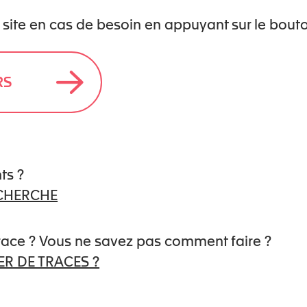
 site en cas de besoin en appuyant sur le bout
c
iques – briser le silence et trouver du
RS
stiques – mécanismes et
ts ?
ECHERCHE
tiques – aspects juridiques
trace ? Vous ne savez pas comment faire ?
R DE TRACES ?