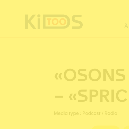
Panneau de gestion des cookies
À
«OSONS 
– «SPRI
Media type :
Podcast / Radio