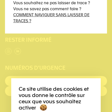
Comment naviguer sans laisser de traces ?
Vous souhaitez ne pas laisser de trace ?
Vous ne savez pas comment faire ?
COMMENT NAVIGUER SANS LAISSER DE
Nous soutenir
TRACES ?
Devenir partenaire
RESTER INFORMÉ
NUMÉROS D'URGENCE
PREMIERS SECOURS : 144
Ce site utilise des cookies et
POLICE: 117
vous donne le contrôle sur
ceux que vous souhaitez
activer