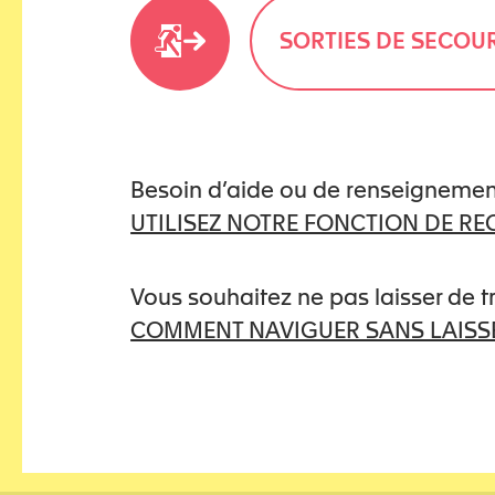
SORTIES DE SECOU
R
G
Besoin d’aide ou de renseignemen
P
UTILISEZ NOTRE FONCTION DE R
D
C
*
A
Vous souhaitez ne pas laisser de 
P
T
COMMENT NAVIGUER SANS LAISSE
C
H
A