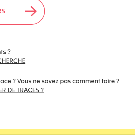
RS
En soumettant ce formulaire, j’acce
ts ?
saisies soient utilisées pour me contact
ECHERCHE
trace ? Vous ne savez pas comment faire ?
ENVOYER
R DE TRACES ?