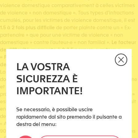
violence domestique comparativement à celles victimes
de violence « non domestique ». Tous types d’infractions
cumulés, pour les victimes de violence domestique, il est
1.5 à 2 fois plus difficile
de porter plainte contre un « Ex-
partenaire » que pour une victime de violence « non
domestique » contre l’auteur-e « non familial ».
Le facteur
de difficulté augmente à 3-3.5 pour un-e auteur-e
« Partenaire »
. Pour les
auteur-e-s « Autres », le facteur
LA VOSTRA
de difficulté est le plus élevé, entre 3.2 et 3.8
.
La terminologie « Autres » utilisée dans ce rapport peut
SICUREZZA È
donner l’impression d’une proximité faible entre la victime
et l’auteur-e. Mais dans cette catégorie « Autre » la
IMPORTANTE!
proportion de
« Parents, Substituts parentaux / enfant »
est la plus importante (entre 60 et 65%), ce qui réintroduit
en partie le facteur de proximité. Si globalement le ratio
Se necessario, è possibile uscire
des « Autres » est le plus élevé, ceci est dû à l’infraction
rapidamente dal sito premendo il pulsante a
« Actes d’ordre sexuel avec des enfants » pour laquelle
destra del menu:
90% des auteur-e-s sont des « Autres » parmi lesquels les