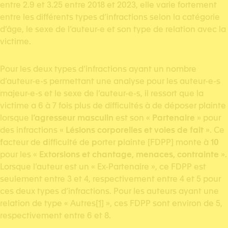
entre 2.9 et 3.25 entre 2018 et 2023, elle varie fortement
entre les différents types d’infractions selon la catégorie
d’âge, le sexe de l’auteur-e et son type de relation avec la
victime.
Pour les deux types d’infractions ayant un nombre
d’auteur-e-s permettant une analyse pour les auteur-e-s
majeur-e-s et le sexe de l’auteur-e-s, il ressort que la
victime a 6 à 7 fois plus de difficultés à de déposer plainte
lorsque
l’agresseur masculin
est son «
Partenaire
» pour
des infractions «
Lésions corporelles et voies de fait
». Ce
f
acteur de
d
ifficulté de
p
orter
p
lainte [FDPP] monte à
10
pour les «
Extorsions et chantage, menaces, contrainte
».
Lorsque l’auteur est un « Ex-Partenaire », ce FDPP est
seulement entre 3 et 4, respectivement entre 4 et 5 pour
ces deux types d’infractions. Pour les auteurs ayant une
relation de type « Autres
[1]
», ces FDPP sont environ de 5,
respectivement entre 6 et 8.