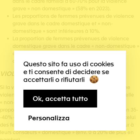
dans le cadre familial à 60-70% pour la violence
grave « non domestique » (58% en 2023).
Les proportions de femmes prévenues de violence
grave dans le cadre domestique et « non-
domestique » sont inférieures à 10%.
La proportion de femmes prévenues de violence
domestique grave dans le cadre « non-domestique »
est environ la moitié de celle de la violence
domestique grave.
Questo sito fa uso di cookies
e ti consente di decidere se
VIOLENCE PSYCHOLOGIQUE
accettarli o rifiutarli
Si la violence domestique psychologique est bien une
violence genrée avec 75 – 80% de femmes lésées, celle
Ok, accetta tutto
« non-domestique » ne l’est pas pour les femmes. La
proportion de femmes lésées n’atteint « que » environ 35-
Personalizza
-40% dans ce cas. En nombre de personnes lésées, celui
des femmes « non-domestique » est un peu supérieur à
leurs consœurs « domestique » (env. 0 à 20% de plus en
nombre).