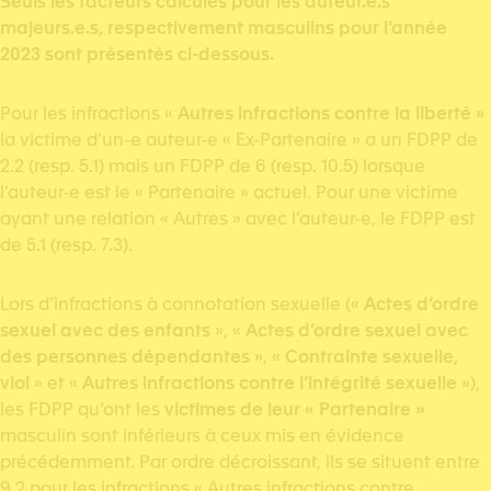
Seuls les facteurs calculés pour les auteur.e.s
majeurs.e.s, respectivement masculins pour l’année
2023 sont présentés ci-dessous.
Pour les infractions «
Autres infractions contre la liberté
»
la victime d’un-e auteur-e « Ex-Partenaire » a un FDPP de
2.2 (resp. 5.1) mais un FDPP de 6 (resp. 10.5) lorsque
l’auteur‑e est le « Partenaire » actuel. Pour une victime
ayant une relation « Autres » avec l’auteur-e, le FDPP est
de 5.1 (resp. 7.3).
Lors d’infractions à connotation sexuelle («
Actes d’ordre
sexuel avec des enfants
», «
Actes d’ordre sexuel avec
des personnes dépendantes
», «
Contrainte sexuelle,
viol
» et «
Autres infractions contre l’intégrité sexuelle
»),
les FDPP qu’ont les
victimes de leur « Partenaire »
masculin sont inférieurs à ceux mis en évidence
précédemment. Par ordre décroissant, ils se situent entre
9.2 pour les infractions « Autres infractions contre