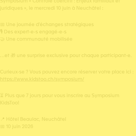
Symposium « Contrôle coercitif : Enjeux familiaux et
juridiques », le mercredi 10 juin à Neuchâtel :
📅 Une journée d’échanges stratégiques
🎙️ Des expert-e-s engagé-e-s
🤝 Une communauté mobilisée
…et 🎁 une surprise exclusive pour chaque participant-e.
Curieux-se ? Vous pouvez encore réserver votre place ici :
https://www.kidstoo.ch/symposium/
⏳ Plus que 7 jours pour vous inscrire au Symposium
KidsToo!
📍 Hôtel Beaulac, Neuchâtel
📅 10 juin 2026