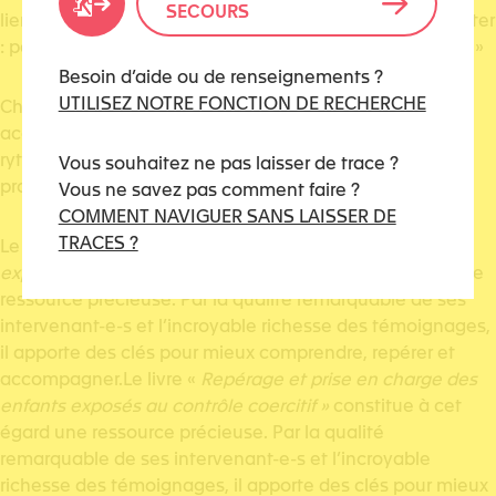
SECOURS
liens de confiance suffisants, et surtout de savoir l’écouter
: par ses mots, ses gestes, ses attitudes et ses silences. »
Besoin d’aide ou de renseignements ?
UTILISEZ NOTRE FONCTION DE RECHERCHE
Chaque enfant concerné a besoin d’un
accompagnement spécifique, pensé pour lui, à son
rythme, avec des repères sécurisants et des
Vous souhaitez ne pas laisser de trace ?
professionnel-le-s formé-e-s à cette complexité.
Vous ne savez pas comment faire ?
COMMENT NAVIGUER SANS LAISSER DE
TRACES ?
Le livre «
Repérage et prise en charge des enfants
exposés au contrôle coercitif »
constitue à cet égard une
ressource précieuse. Par la qualité remarquable de ses
intervenant-e-s et l’incroyable richesse des témoignages,
il apporte des clés pour mieux comprendre, repérer et
accompagner.Le livre «
Repérage et prise en charge des
enfants exposés au contrôle coercitif »
constitue à cet
égard une ressource précieuse. Par la qualité
remarquable de ses intervenant-e-s et l’incroyable
richesse des témoignages, il apporte des clés pour mieux