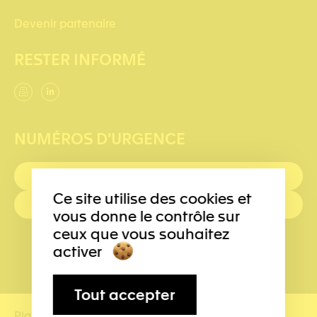
Devenir partenaire
RESTER INFORMÉ
NUMÉROS D'URGENCE
PREMIERS SECOURS : 144
Ce site utilise des cookies et
POLICE: 117
vous donne le contrôle sur
ceux que vous souhaitez
activer
Tout accepter
Plan du site
Conditions d’utilisation