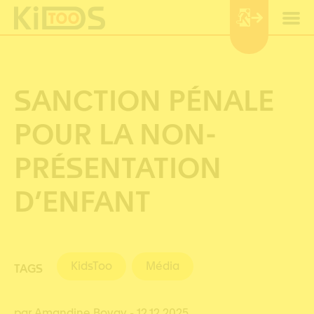
Panneau de gestion des cookies
SANCTION PÉNALE
POUR LA NON-
PRÉSENTATION
D’ENFANT
KidsToo
Média
TAGS
par Amandine Bovay
- 12.12.2025