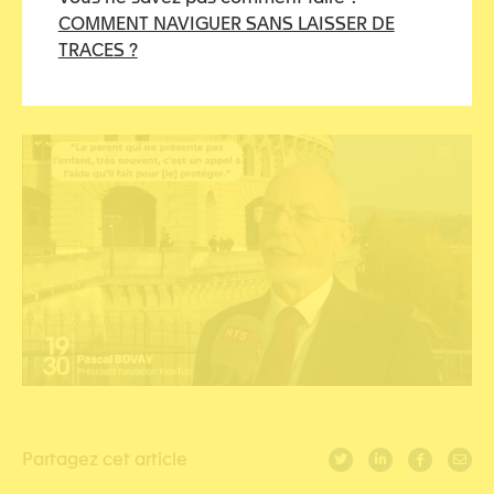
Notre réaction sur la RTS :
COMMENT NAVIGUER SANS LAISSER DE
https://www.rts.ch/play/tv/-/video/-?
TRACES ?
urn=urn:rts:video:2cc8815c-0e77-3763-8b47-
900733b5f528
Partagez cet article