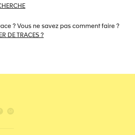
ECHERCHE
matique et victimologie, membre de la
 thérapeute familiale spécialisée dans la
es intrafamiliales, Victimologue,
trace ? Vous ne savez pas comment faire ?
e de l’association Mémoire
R DE TRACES ?
).
re traumatique et victimologie