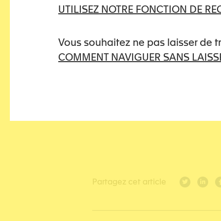
UTILISEZ NOTRE FONCTION DE R
l’association Mémoire trau
CIIVISE) et de Sokhna Fall,
prise en charge des violenc
Vous souhaitez ne pas laisser de 
ethnologue (vice-président
COMMENT NAVIGUER SANS LAISSE
traumatique et victimologie
Source
: association Mémoi
Partagez cet article