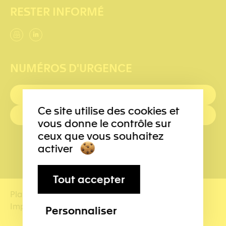
RESTER INFORMÉ
NUMÉROS D'URGENCE
PREMIERS SECOURS : 144
Ce site utilise des cookies et
POLICE: 117
vous donne le contrôle sur
ceux que vous souhaitez
activer
Tout accepter
Plan du site
Conditions d’utilisation
Impressum
Gestion des données
Personnaliser