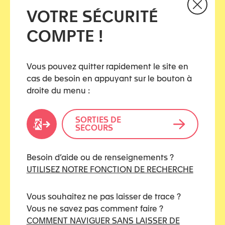
Un changement attendu en 2026
VOTRE SÉCURITÉ
Le nouveau texte pénal définira enfin le stalking.
Cette reconnaissance est une avancée majeure
COMPTE !
pour les victimes qui se battent depuis des années
pour que leur souffrance soit prise au sérieux.
Vous pouvez quitter rapidement le site en
cas de besoin en appuyant sur le bouton à
📌
Pour approfondir :
droite du menu :
📰 Article 24H :
Nouvelle loi pour dire stop aux
harceleurs
📜 Initiative parlementaire :
Texte officiel
SORTIES DE
SECOURS
🎙️ Interview RTS :
Le harcèlement obsessionnel
pourrait entrer dans le Code pénal
Besoin d’aide ou de renseignements ?
UTILISEZ NOTRE FONCTION DE RECHERCHE
Partagez cet article
Vous souhaitez ne pas laisser de trace ?
Vous ne savez pas comment faire ?
COMMENT NAVIGUER SANS LAISSER DE