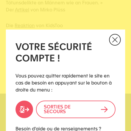
Tötunsdelikte an Männern wie an Frauen. »
Der
Artikel
von Mirko Plüss
Die
Reaktion
von KidsToo
VOTRE SÉCURITÉ
Partagez cet article
COMPTE !
Vous pouvez quitter rapidement le site en
cas de besoin en appuyant sur le bouton à
droite du menu :
SORTIES DE
SECOURS
Besoin d’aide ou de renseignements ?