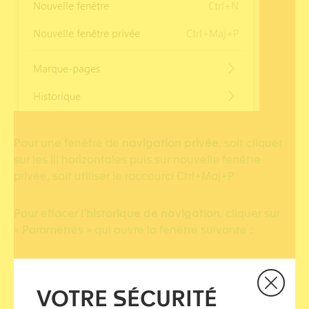
Pour une fenêtre de
navigation privée
, soit cliquer
sur les ||| horizontales puis sur nouvelle fenêtre
privée, soit utiliser le raccourci Ctrl+Maj+P
Pour effacer
l’historique de navigation
, cliquer sur
« Paramètres » qui ouvre la fenêtre suivante :
VOTRE SÉCURITÉ