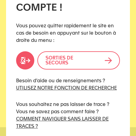
COMPTE !
Vous pouvez quitter rapidement le site en
Sélectionner « Vie privée et sécurité ».
cas de besoin en appuyant sur le bouton à
droite du menu :
Faites défiler la page jusqu’à « Cookies et données
de sites ».
SORTIES DE
Si votre partenaire surveille votre activité sur
SECOURS
internent, choisissez e bouton « Gérer les
données… » permet de sélectionner les informations
Besoin d’aide ou de renseignements ?
que vous souhaitez supprimer.
UTILISEZ NOTRE FONCTION DE RECHERCHE
Sinon, le bouton « Effacer les données… » efface
tout l’historique.
Vous souhaitez ne pas laisser de trace ?
Vous ne savez pas comment faire ?
COMMENT NAVIGUER SANS LAISSER DE
TRACES ?