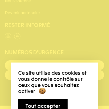
Nous soutenir
Devenir partenaire
RESTER INFORMÉ
NUMÉROS D'URGENCE
PREMIERS SECOURS : 144
Ce site utilise des cookies et
POLICE: 117
vous donne le contrôle sur
ceux que vous souhaitez
activer
Tout accepter