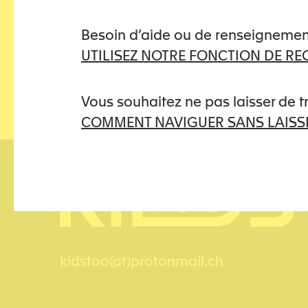
Partagez cet article
Besoin d’aide ou de renseignemen
UTILISEZ NOTRE FONCTION DE R
Vous souhaitez ne pas laisser de 
COMMENT NAVIGUER SANS LAISSE
kidstoo(at)protonmail.ch