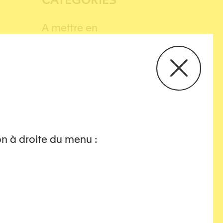
A mettre en
avant
Justice
Justice civile
Justice pénale
on à droite du menu :
TAGS
étude