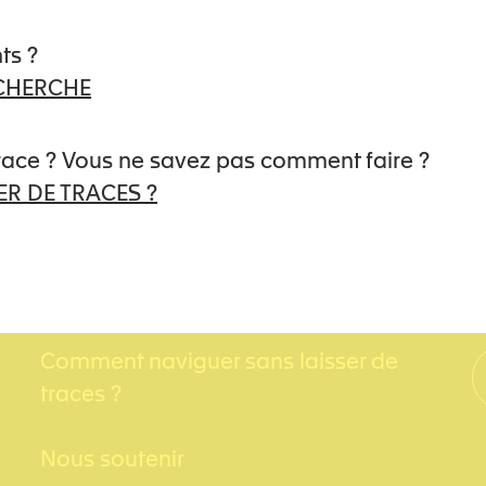
ts ?
ECHERCHE
trace ? Vous ne savez pas comment faire ?
R DE TRACES ?
LIENS UTILES
Comment naviguer sans laisser de
traces ?
Nous soutenir