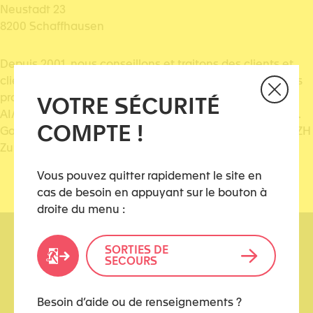
Neustadt 23
8200 Schaffhausen
Depuis 2001, nous conseillons et traitons des clients et
clientes sur les thèmes du conflit et de la violence. Nous
proposons des consultations dans les lieux suivants :
VOTRE SÉCURITÉ
AI/AR St-Gall, GL Rapperswil, GR Coire, SG Rapperswil, St.
COMPTE !
Gallen, SH Schaffhouse, SZ Rapperswil, TG Weinfelden, ZH
Zurich
Vous pouvez quitter rapidement le site en
cas de besoin en appuyant sur le bouton à
droite du menu :
SORTIES DE
SECOURS
Besoin d’aide ou de renseignements ?