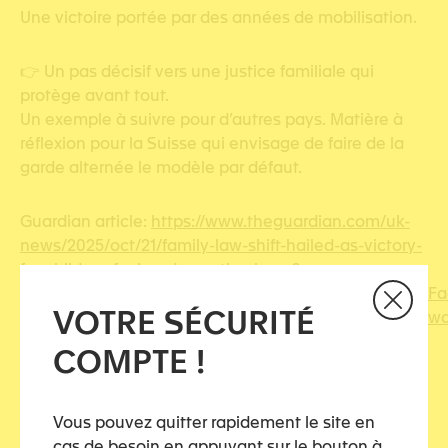
Une victoire portée par des années de mobilisation.
👉 Un pas décisif vers une justice familiale qui
protège avant tout.
Un exemple à suivre pour d’autres pays. Matière à
réflexion pour la Suisse qui envisage de faire de la
garde alternée le modèle par défaut.
Guardian article:
https://www.theguardian.com/uk-
news/2025/oct/21/family-law-shift-hailed-as-victory-
for-children-facing-domestic-abuse?
CMP=fb_gu&utm_medium=Social_img&utm_source=F
VOTRE SÉCURITÉ
cmLkhel8I_aem_LBaHvCqITryhU4VwmqtNZw&sfnsn=wa
COMPTE !
Vous pouvez quitter rapidement le site en
cas de besoin en appuyant sur le bouton à