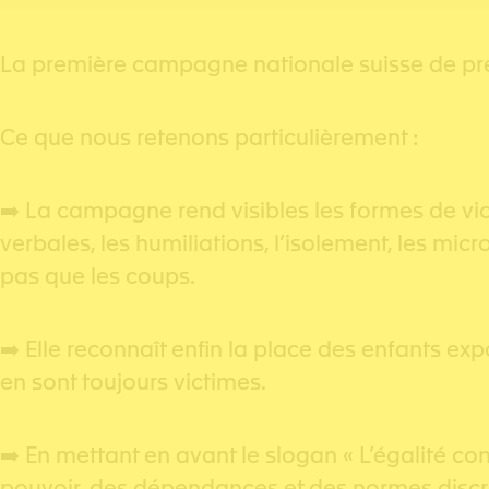
La première campagne nationale suisse de pré
Ce que nous retenons particulièrement :
➡️ La campagne rend visibles les formes de vio
verbales, les humiliations, l’isolement, les mic
pas que les coups.
➡️ Elle reconnaît enfin la place des enfants ex
en sont toujours victimes.
➡️ En mettant en avant le slogan « L’égalité co
pouvoir, des dépendances et des normes discrimin