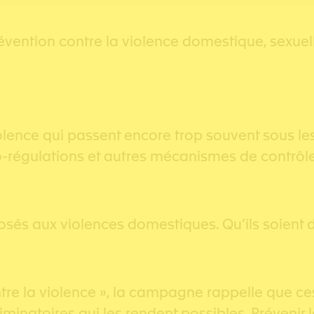
vention contre la violence domestique, sexuel
lence qui passent encore trop souvent sous les
ro-régulations et autres mécanismes de contrôle c
posés aux violences domestiques. Qu’ils soient 
ntre la violence », la campagne rappelle que ce
atoires qui les rendent possibles. Prévenir la v