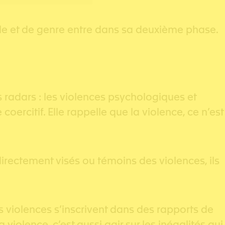
le et de genre entre dans sa deuxième phase.
 radars : les violences psychologiques et
oercitif. Elle rappelle que la violence, ce n’est
directement visés ou témoins des violences, ils
s violences s’inscrivent dans des rapports de
iolence, c’est aussi agir sur les inégalités qui