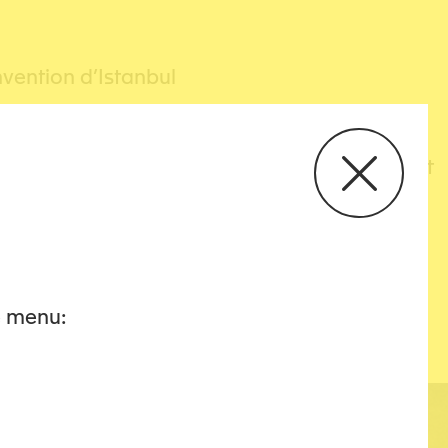
nvention d’Istanbul
misée dans les décisions de garde et de droit
he menu: