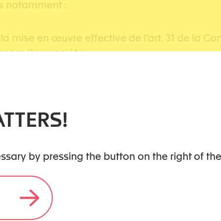
ns notamment :
 mise en œuvre effective de l’art. 31 de la Co
sans suite concrète
nt que la violence est encore trop souvent mini
TTERS!
ads/K2NL_202602_FR.pdf
cessary by pressing the button on the right of t
ads/K2NL_202602_DE.pdf