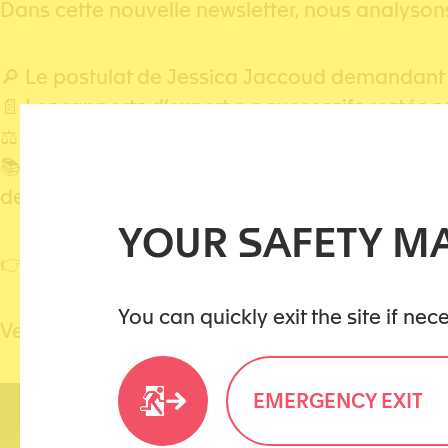
Dans cette nouvelle newsletter, nous analyso
🔎 Le postulat de Jessica Jaccoud demandant la
📄 Les rapports d’expert·e·s successifs restés 
⚖️ Les enjeux du débat parlementaire à venir
📚 Notre étude basée sur des cas réels, montra
de visite
YOUR SAFETY MA
👉 À lire ici :
https://www.kidstoo.ch/app/uplo
You can quickly exit the site if ne
Version DE :
https://www.kidstoo.ch/app/uplo
EMERGENCY EXIT