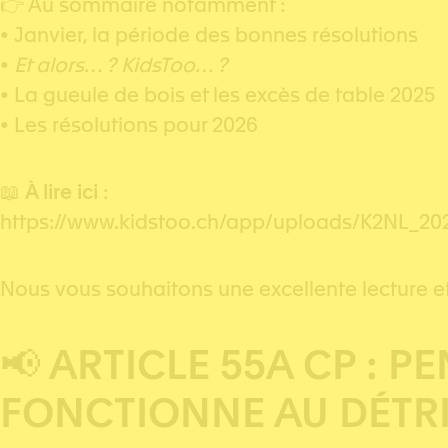
👉 Au sommaire notamment :
• Janvier, la période des bonnes résolutions
•
Et alors… ? KidsToo… ?
• La gueule de bois et les excès de table 2025
• Les résolutions pour 2026
📖
À lire ici
:
https://www.kidstoo.ch/app/uploads/K2NL_20
Nous vous souhaitons une excellente lecture e
📢
ARTICLE 55A CP : P
FONCTIONNE AU DÉTRI