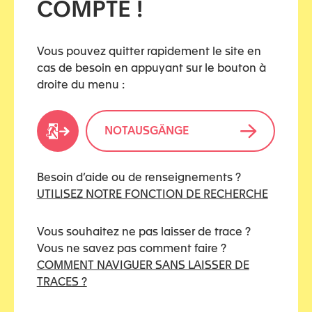
COMPTE !
Infografik
Konferenz / Webinar
Vous pouvez quitter rapidement le site en
cas de besoin en appuyant sur le bouton à
Plattform / Website / App
droite du menu :
Podcast / Radio
NOTAUSGÄNGE
Praxisleitfaden / Schulung
Tool / Kampagne zur Prävention / Sensibilisierung
Besoin d’aide ou de renseignements ?
UTILISEZ NOTRE FONCTION DE RECHERCHE
Video/Film
Vous souhaitez ne pas laisser de trace ?
Vous ne savez pas comment faire ?
TAGS
COMMENT NAVIGUER SANS LAISSER DE
TRACES ?
auteurs de violence