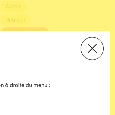
Comic
deutsch
devoir conjugal
diagnostic
emprise
englisch
on à droite du menu :
féminicide
féminicides
Genre
Gewalt