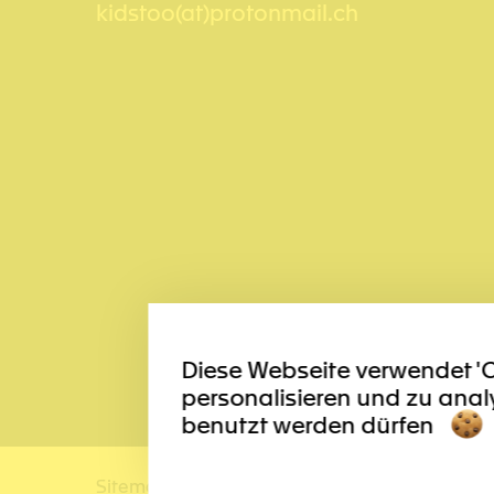
kidstoo(at)protonmail.ch
Diese Webseite verwendet '
personalisieren und zu anal
benutzt werden dürfen
Sitemap
Nutzungsbedingungen
Impressu