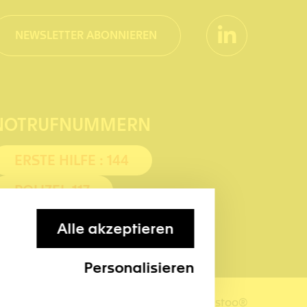
NEWSLETTER ABONNIEREN
NOTRUFNUMMERN
ERSTE HILFE : 144
POLIZEI: 117
Alle akzeptieren
Personalisieren
© 2023 KidsToo ¦ Kidstoo®