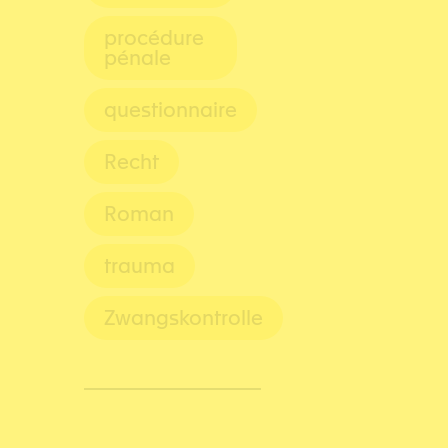
procédure
pénale
questionnaire
Recht
Roman
trauma
Zwangskontrolle