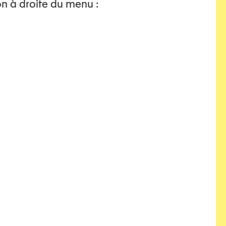
on à droite du menu :
féminicide
féminicides
Genre
Gewalt
Gewaltmanagement
häusliche
Gewalt
hommes
hommes
violents