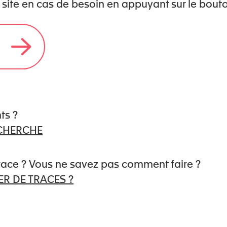
 site en cas de besoin en appuyant sur le bout
de Paris V et directeur de session à
istrature.
ts ?
ECHERCHE
trace ? Vous ne savez pas comment faire ?
R DE TRACES ?