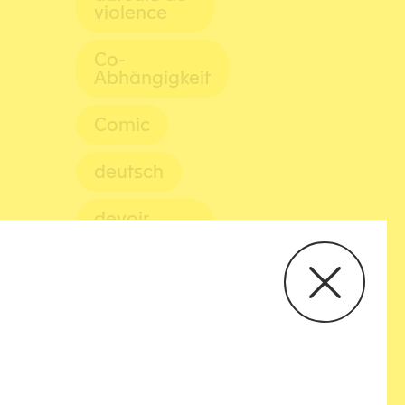
violence
Co-
Abhängigkeit
Comic
deutsch
devoir
conjugal
diagnostic
emprise
englisch