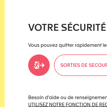
situation.
Favoriser une
collabora
adaptés.
VOTRE SÉCURITÉ
📌𝗨𝗻 𝗮𝗽𝗲𝗿𝗰̧𝘂 𝗱𝘂 𝗿𝗮𝗽𝗽𝗼𝗿
de la jeunesse
(2024) dans 
Vous pouvez quitter rapidement le
🔗 𝗟𝗶𝗲𝗻 𝘃𝗲𝗿𝘀 𝗹𝗲 𝗿𝗮𝗽𝗽𝗼𝗿𝘁 
SORTIES DE SECOU
Besoin d’aide ou de renseignemen
UTILISEZ NOTRE FONCTION DE R