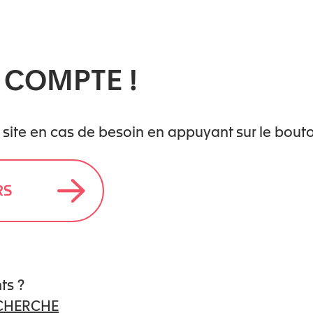
tion interdisciplinaire
et des outils
 COMPTE !
 de l’
Observatoire latin de l’enfance et
le carrousel ci-dessous.
 site en cas de besoin en appuyant sur le bout
𝗰𝗼𝗺𝗽𝗹𝗲𝘁 ICI
RS
ts ?
ECHERCHE