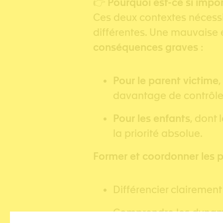
👉
Pourquoi est-ce si impor
Ces deux contextes nécess
différentes. Une mauvaise 
conséquences graves
:
Pour le parent victime
,
davantage de contrôle
Pour les enfants
, dont 
la priorité absolue.
Former et coordonner les pr
Différencier clairement 
Comprendre les dynami