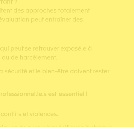
tant ?
itent des approches totalement
évaluation peut entraîner des
 qui peut se retrouver exposé.e à
 ou de harcèlement.
la sécurité et le bien-être doivent rester
ofessionnel.le.s est essentiel !
conflits et violences.
ques de pouvoir spécifiques à chaque