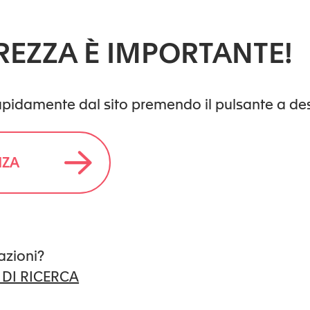
REZZA È IMPORTANTE!
rapidamente dal sito premendo il pulsante a de
NZA
azioni?
ù importante della regione per le donne vittime d
 DI RICERCA