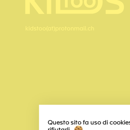
kidstoo(at)protonmail.ch
Questo sito fa uso di cookies
rifiutarli