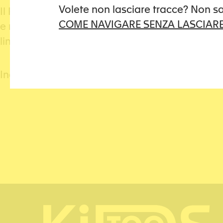
Volete non lasciare tracce? Non s
Il Rifugio delle donne può essere contattato gi
COME NAVIGARE SENZA LASCIARE
e non comporta alcun impegno. Ulteriori informa
lingue.
Indirizzo: Casella postale, 4002 Basilea