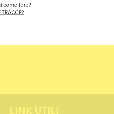
ai come fare?
orno e notte al numero 061 681 66 33. La consul
 TRACCE?
zioni sono disponibili all’indirizzo:
www.fraue
LINK UTILI