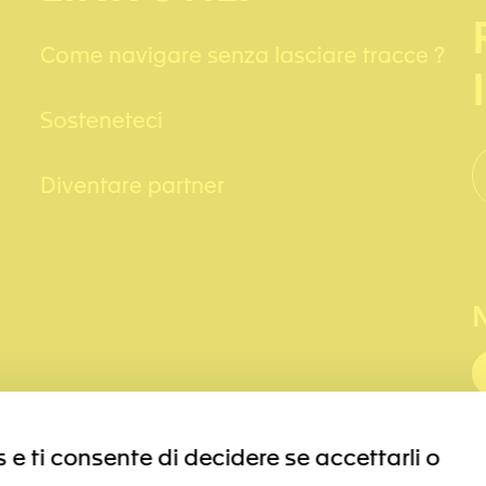
Come navigare senza lasciare tracce ?
Sosteneteci
Diventare partner
 e ti consente di decidere se accettarli o