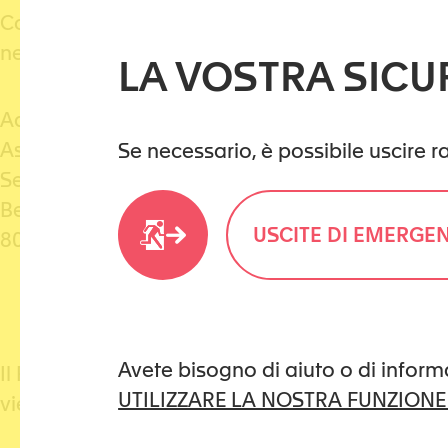
Consulenza via chat…vedi orari
nel rispetto dell’anonimato
LA VOSTRA SICU
Adresse:
Association Suisse La Main Tendue
Se necessario, è possibile uscire 
Secrétariat Général
Beckenhofstrasse 16
USCITE DI EMERGE
8016 Zürich
Avete bisogno di aiuto o di inform
Il Rifugio delle donne di Basilea è il centro pi
UTILIZZARE LA NOSTRA FUNZIONE
viene resa nota per motivi di sicurezza.