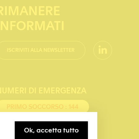
RIMANERE
INFORMATI
ISCRIVITI ALLA NEWSLETTER
NUMERI DI EMERGENZA
PRIMO SOCCORSO : 144
POLIZIA: 117
Ok, accetta tutto