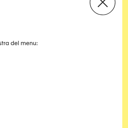
stra del menu:
i violenza, con o senza figli. L’ubicazione non