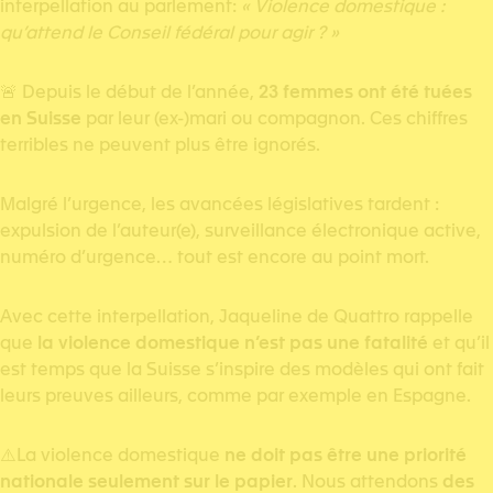
interpellation au parlement:
« Violence domestique :
qu’attend le Conseil fédéral pour agir ? »
🚨 Depuis le début de l’année,
23 femmes ont été tuées
en Suisse
par leur (ex-)mari ou compagnon. Ces chiffres
terribles ne peuvent plus être ignorés.
Malgré l’urgence, les avancées législatives tardent :
expulsion de l’auteur(e), surveillance électronique active,
numéro d’urgence… tout est encore au point mort.
Avec cette interpellation, Jaqueline de Quattro rappelle
que
la violence domestique n’est pas une fatalité
et qu’il
est temps que la Suisse s’inspire des modèles qui ont fait
leurs preuves ailleurs, comme par exemple en Espagne.
⚠️La violence domestique
ne doit pas être une priorité
nationale seulement sur le papier
. Nous attendons
des