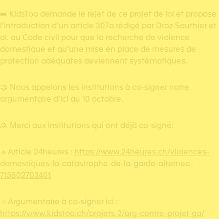
➡️ KidsToo demande le rejet de ce projet de loi et propose
l’introduction d’un article 307a rédigé par Droz-Sauthier et
al. au Code civil pour que la recherche de violence
domestique et qu’une mise en place de mesures de
protection adéquates deviennent systématiques.
🤝 Nous appelons les institutions à co-signer notre
argumentaire d’ici au 10 octobre.
🙏 Merci aux institutions qui ont déjà co-signé:
🔹️Article 24heures :
https://www.24heures.ch/violences-
domestiques-la-catastrophe-de-la-garde-alternee-
713602703401
🔹️Argumentaire à co-signer ici :
https://www.kidstoo.ch/projets-2/arg-contre-projet-ga/