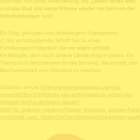
sprechen von einer Veränderung, die
„Leben retten wird“
und
das Kind und seine Stimme wieder ins Zentrum der
Entscheidungen
rückt.
Ein Sieg, getragen von jahrelangem Engagement.
👉 Ein entscheidender Schritt hin zu einer
Familiengerichtsbarkeit, die
vor allem schützt
.
Ein Beispiel, dem auch andere Länder folgen sollten. Ein
Thema zum Nachdenken für die Schweiz, die erwägt, das
Wechselmodell zum Standard zu machen.
Guardian article:
https://www.theguardian.com/uk-
news/2025/oct/21/family-law-shift-hailed-as-victory-for-
children-facing-domestic-abuse?
CMP=fb_gu&utm_medium=Social_img&utm_source=Face
cmLkhel8I_aem_LBaHvCqITryhU4VwmqtNZw&sfnsn=wa#E