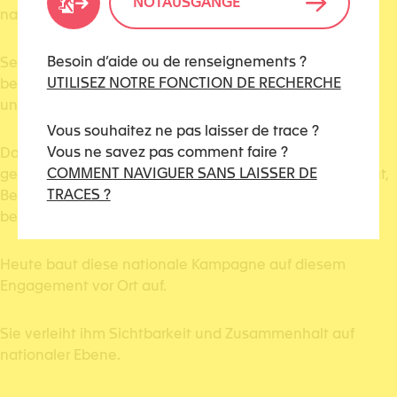
NOTAUSGÄNGE
nationale Initiative gewartet, um zu handeln.
Besoin d’aide ou de renseignements ?
Seit Jahren leisten sie, oft im Hintergrund, eine
UTILISEZ NOTRE FONCTION DE RECHERCHE
beeindruckende Arbeit der Sensibilisierung, Prävention
und Begleitung.
Vous souhaitez ne pas laisser de trace ?
Vous ne savez pas comment faire ?
Dank ihres Engagements wurde das Schweigen
COMMENT NAVIGUER SANS LAISSER DE
gebrochen, Unterstützungsangebote wurden ausgebaut,
TRACES ?
Betroffene besser gehört und die Gesellschaft hat
begonnen, sich zu verändern.
Heute baut diese nationale Kampagne auf diesem
Engagement vor Ort auf.
Sie verleiht ihm Sichtbarkeit und Zusammenhalt auf
nationaler Ebene.