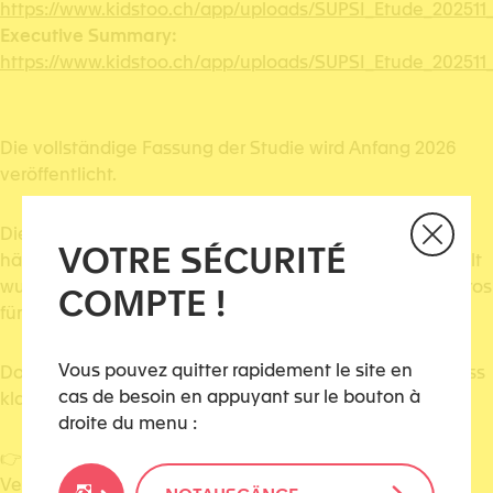
https://www.kidstoo.ch/app/uploads/SUPSI_Etude_202511
Executive Summary:
https://www.kidstoo.ch/app/uploads/SUPSI_Etude_202511
Die vollständige Fassung der Studie wird Anfang 2026
veröffentlicht.
Die erste nationale Kampagne zur Prävention von
VOTRE SÉCURITÉ
häuslicher, sexueller und geschlechtsspezifischer Gewalt
wurde lanciert – eine Initiative des Eidgenössischen Büros
COMPTE !
für die Gleichstellung von Frau und Mann (EBG).
Vous pouvez quitter rapidement le site en
Doch so wichtig dieser nationale Schritt auch ist, es muss
cas de besoin en appuyant sur le bouton à
klar gesagt werden:
droite du menu :
👉 Zahlreiche Institutionen, NGOs, kantonale Stellen,
Vereine und Fachpersonen haben nicht auf eine