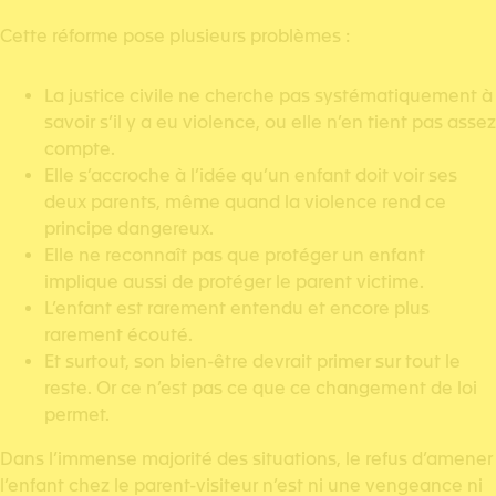
Cette réforme pose plusieurs problèmes :
La justice civile ne cherche pas systématiquement à
savoir s’il y a eu violence, ou elle n’en tient pas assez
compte.
Elle s’accroche à l’idée qu’un enfant doit voir ses
deux parents, même quand la violence rend ce
principe dangereux.
Elle ne reconnaît pas que protéger un enfant
implique aussi de protéger le parent victime.
L’enfant est rarement entendu et encore plus
rarement écouté.
Et surtout, son bien-être devrait primer sur tout le
reste. Or ce n’est pas ce que ce changement de loi
permet.
Dans l’immense majorité des situations, le refus d’amener
l’enfant chez le parent-visiteur n’est ni une vengeance ni