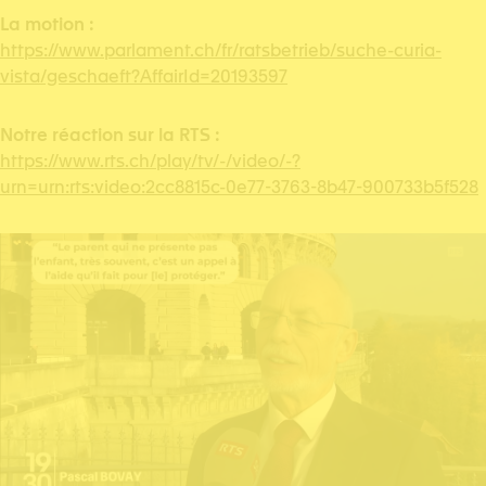
La motion :
https://www.parlament.ch/fr/ratsbetrieb/suche-curia-
vista/geschaeft?AffairId=20193597
Notre réaction sur la RTS :
https://www.rts.ch/play/tv/-/video/-?
urn=urn:rts:video:2cc8815c-0e77-3763-8b47-900733b5f528