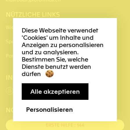
NÜTZLICHE LINKS
Wie navigiert man, ohne Spuren zu hinterlassen?
Diese Webseite verwendet
'Cookies' um Inhalte und
Spenden
Anzeigen zu personalisieren
und zu analysieren.
Partner werden
Bestimmen Sie, welche
Dienste benutzt werden
dürfen
INFORMIERT BLEIBEN
Alle akzeptieren
Personalisieren
NOTRUFNUMMERN
ERSTE HILFE : 144