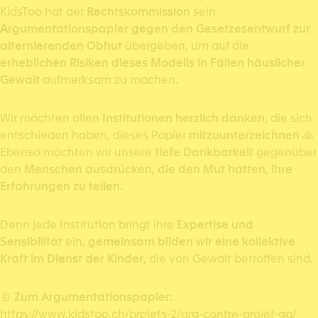
KidsToo hat der
Rechtskommission
sein
Argumentationspapier gegen den Gesetzesentwurf zur
alternierenden Obhut
übergeben, um auf die
erheblichen Risiken dieses Modells in Fällen häuslicher
Gewalt
aufmerksam zu machen.
Wir möchten allen
Institutionen herzlich danken
, die sich
entschieden haben, dieses Papier
mitzuunterzeichnen
🙏
Ebenso möchten wir unsere
tiefe Dankbarkeit
gegenüber
den
Menschen ausdrücken, die den Mut hatten, ihre
Erfahrungen zu teilen.
Denn jede Institution bringt ihre
Expertise und
Sensibilität
ein,
gemeinsam bilden wir eine kollektive
Kraft im Dienst der Kinder
, die von Gewalt betroffen sind.
📄
Zum Argumentationspapier:
https://www.kidstoo.ch/projets-2/arg-contre-projet-ga/