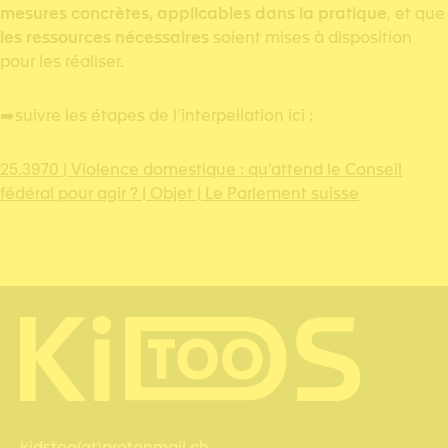
mesures concrètes, applicables dans la pratique
, et que
les ressources nécessaires
soient mises à disposition
pour les réaliser.
➡️suivre les étapes de l’interpellation ici :
25.3970 | Violence domestique : qu’attend le Conseil
fédéral pour agir ? | Objet | Le Parlement suisse
kidstoo(at)protonmail.ch