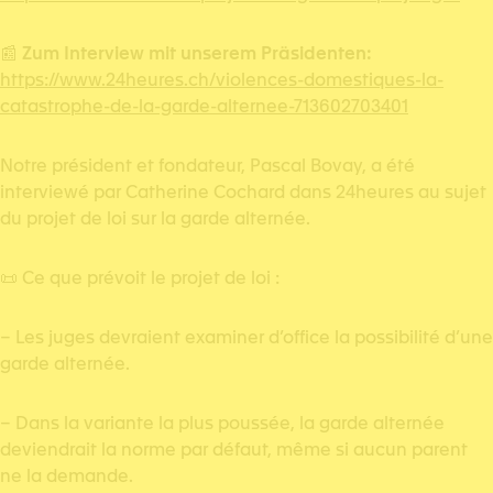
📰
Zum Interview mit unserem Präsidenten:
https://www.24heures.ch/violences-domestiques-la-
catastrophe-de-la-garde-alternee-713602703401
Notre président et fondateur, Pascal Bovay, a été
interviewé par Catherine Cochard dans 24heures au sujet
du projet de loi sur la garde alternée.
📜 Ce que prévoit le projet de loi :
– Les juges devraient examiner d’office la possibilité d’une
garde alternée.
– Dans la variante la plus poussée, la garde alternée
deviendrait la norme par défaut, même si aucun parent
ne la demande.