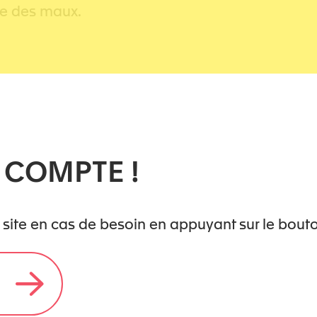
re des maux.
i une lumière :
 COMPTE !
 site en cas de besoin en appuyant sur le bout
iburg
arum kämpft, weitere Dramen in ihrer Familie zu