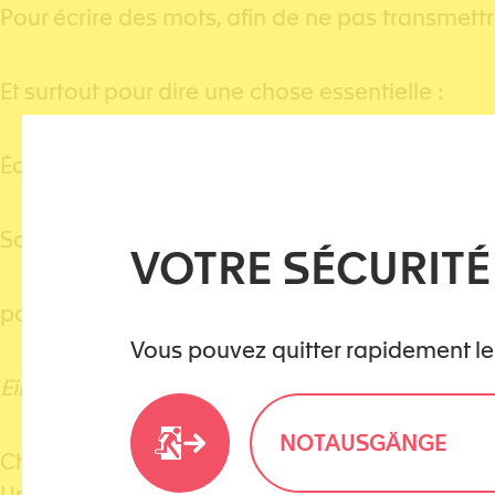
Pour écrire des mots, afin de ne pas transmett
Et surtout pour dire une chose essentielle :
Écoutez-nous. Croyez-nous. Protégez-nous.
Son récit est un cri contre l’injustice, mais auss
VOTRE SÉCURITÉ
parce que votre enfance ne vous définit pas.
Vous pouvez quitter rapidement le
Eine Geschichte über alltäglicher Gewalt in Fre
NOTAUSGÄNGE
Charlotte ist ein Opfer häusliche Gewalt, das d