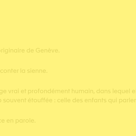
originaire de Genève.
aconter la sienne.
ge vrai et profondément humain, dans lequel ell
op souvent étouffée : celle des enfants qui parl
nce en parole.