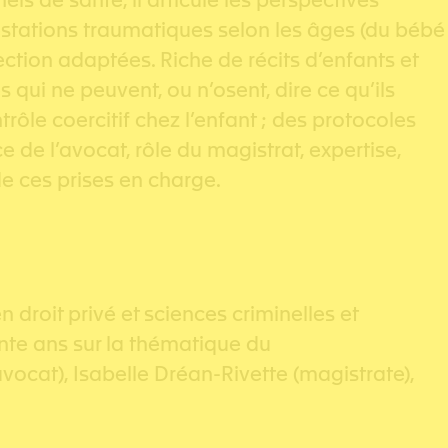
ls de santé, il articule les perspectives
ifestations traumatiques selon les âges (du bébé
tion adaptées. Riche de récits d’enfants et
 qui ne peuvent, ou n’osent, dire ce qu’ils
rôle coercitif chez l’enfant ; des protocoles
ce de l’avocat, rôle du magistrat, expertise,
de ces prises en charge.
droit privé et sciences criminelles et
nte ans sur la thématique du
vocat), Isabelle Dréan-Rivette (magistrate),