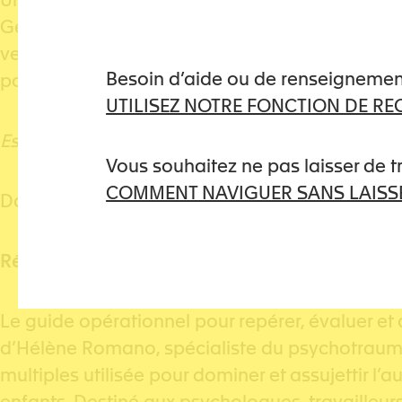
Umgebung auf unerwartete Reaktionen: Misstra
Gewalttätern professionell befasste Fachperso
verletzten Person, die die Opferrolle nicht ann
Besoin d’aide ou de renseignemen
potenzielle Ofer schützen will?
UTILISEZ NOTRE FONCTION DE R
Es ist das Buch einer Mutter, die es geschafft h
Vous souhaitez ne pas laisser de 
COMMENT NAVIGUER SANS LAISSE
Das Buch kann per E-Mail bestellt werden:
pint
Résumé
Le guide opérationnel pour repérer, évaluer et 
d’Hélène Romano, spécialiste du psychotraumat
multiples utilisée pour dominer et assujettir l’