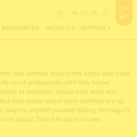
EXIT
FR
DE
EN
RESSOURCEN
AKTUELLES
KONTAKT
ngs from real women around the world who have
ily court underworld-until they found
urvivors of domestic abuse who work with
en-but also warns about what mothers are up
and ways to protect yourself during marriage.If
care about. They’ll thank you later.