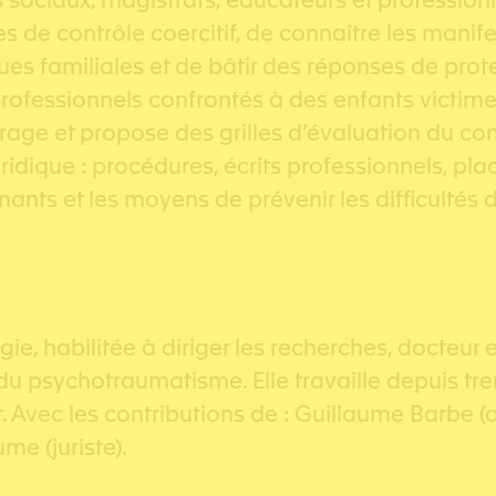
 sociaux, magistrats, éducateurs et professionne
gnes de contrôle coercitif, de connaître les man
 familiales et de bâtir des réponses de protec
 professionnels confrontés à des enfants victimes
rage et propose des grilles d’évaluation du cont
juridique : procédures, écrits professionnels, pla
enants et les moyens de prévenir les difficultés 
habilitée à diriger les recherches, docteur en 
 psychotraumatisme. Elle travaille depuis tre
 Avec les contributions de : Guillaume Barbe (a
me (juriste).