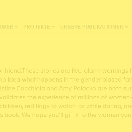
ÜBER
PROJEKTE
UNSERE PUBLIKATIONEN
d, or friend.These stories are five-alarm warni
no idea what happens in the gender biased fam
Christine Cocchiola and Amy Polacko are both s
ly validates the experience of millions of wom
 children, red flags to watch for while dating, 
s book. We hope you’ll gift it to the women you 