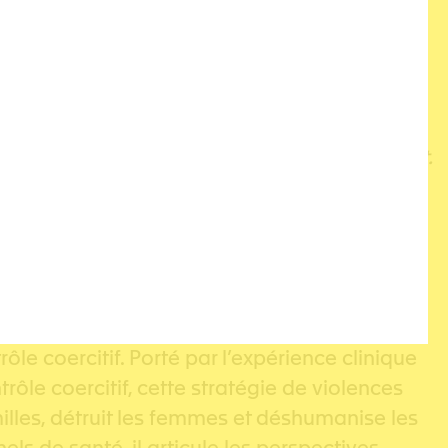
e können Gesundheitsfachkräfte oder mit
sivitàt bei einer in ihrem tiefesten Wesen
mit denen sie sich selbst oder andere
lichtdurchfluteten Bank auf ihre Kinder wartet.
le coercitif. Porté par l’expérience clinique
le coercitif, cette stratégie de violences
amilles, détruit les femmes et déshumanise les