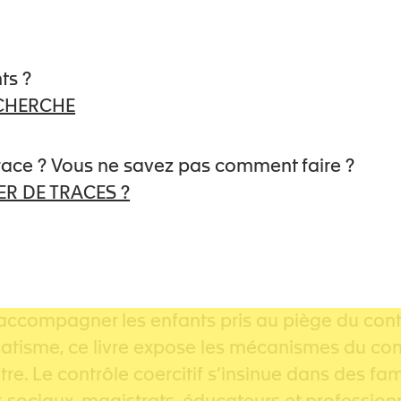
uen, Apathie, sogar Ironie und Ablehnung. Wi
nen nicht beachten, dass Kampfgeist und Aggres
ehmen will, bisweilen echte Alarmsignale sind, 
ts ?
ECHERCHE
at, sich zu befreien, und die nun am Fusse einer 
trace ? Vous ne savez pas comment faire ?
R DE TRACES ?
o.soins.domicile@gmail.com
.
accompagner les enfants pris au piège du contrô
isme, ce livre expose les mécanismes du contrô
autre. Le contrôle coercitif s’insinue dans des f