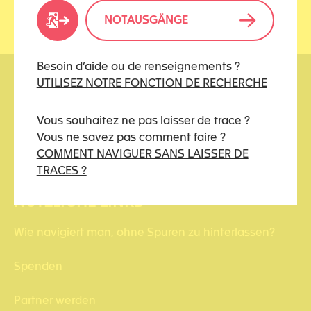
NOTAUSGÄNGE
Besoin d’aide ou de renseignements ?
UTILISEZ NOTRE FONCTION DE RECHERCHE
Vous souhaitez ne pas laisser de trace ?
Vous ne savez pas comment faire ?
COMMENT NAVIGUER SANS LAISSER DE
kidstoo(at)protonmail.ch
TRACES ?
NÜTZLICHE LINKS
Wie navigiert man, ohne Spuren zu hinterlassen?
Spenden
Partner werden