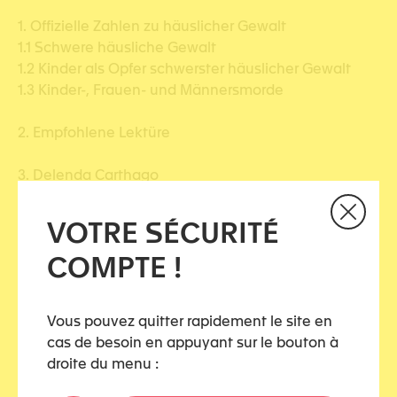
1. Offizielle Zahlen zu häuslicher Gewalt
1.1 Schwere häusliche Gewalt
1.2 Kinder als Opfer schwerster häuslicher Gewalt
1.3 Kinder-, Frauen- und Männersmorde
2. Empfohlene Lektüre
3. Delenda Carthago
4. KidsToo
VOTRE SÉCURITÉ
COMPTE !
Der Newsletter ist
hier
verfügbar
Vous pouvez quitter rapidement le site en
Diesen Artikel teilen
cas de besoin en appuyant sur le bouton à
droite du menu :