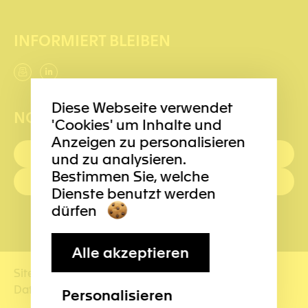
INFORMIERT BLEIBEN
Diese Webseite verwendet
NOTRUFNUMMERN
'Cookies' um Inhalte und
Anzeigen zu personalisieren
ERSTE HILFE : 144
und zu analysieren.
Bestimmen Sie, welche
POLIZEI: 117
Dienste benutzt werden
dürfen
Alle akzeptieren
Sitemap
Nutzungsbedingungen
Impressum
Datenmanagement
Personalisieren