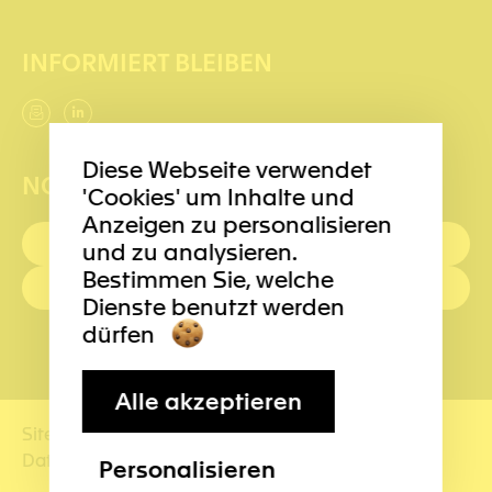
INFORMIERT BLEIBEN
Diese Webseite verwendet
NOTRUFNUMMERN
'Cookies' um Inhalte und
Anzeigen zu personalisieren
ERSTE HILFE : 144
und zu analysieren.
Bestimmen Sie, welche
POLIZEI: 117
Dienste benutzt werden
dürfen
Alle akzeptieren
Sitemap
Nutzungsbedingungen
Impressum
Datenmanagement
Personalisieren