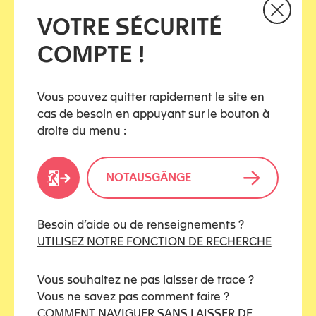
VOTRE SÉCURITÉ
KATEGORIEN
COMPTE !
Hervorzuheben
Vous pouvez quitter rapidement le site en
Justiz
cas de besoin en appuyant sur le bouton à
droite du menu :
Strafjustiz
Ziviljustiz
NOTAUSGÄNGE
Besoin d’aide ou de renseignements ?
TAGS
UTILISEZ NOTRE FONCTION DE RECHERCHE
étude
Vous souhaitez ne pas laisser de trace ?
Vous ne savez pas comment faire ?
COMMENT NAVIGUER SANS LAISSER DE