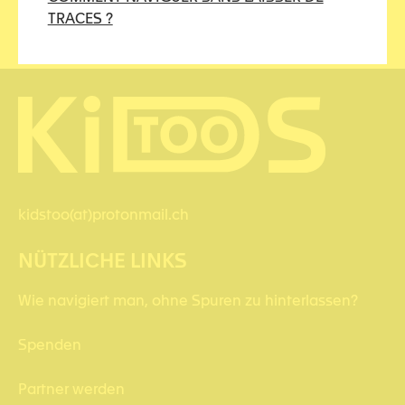
TRACES ?
kidstoo(at)protonmail.ch
NÜTZLICHE LINKS
Wie navigiert man, ohne Spuren zu hinterlassen?
Spenden
Partner werden