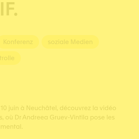
F.
Konferenz
soziale Medien
rolle
0 juin à Neuchâtel, découvrez la vidéo
ès, où Dr Andreea Gruev-Vintila pose les
amental.