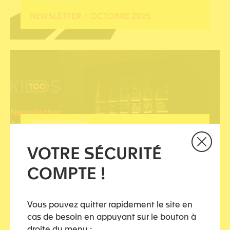
NEWSLETTER – OCTOBRE 2025
01.09.2025
VOTRE SÉCURITÉ
CONTRÔLE COERCITIF: ESTIMATION DU
NOMBRE DE VICTIMES
COMPTE !
Vous pouvez quitter rapidement le site en
cas de besoin en appuyant sur le bouton à
droite du menu :