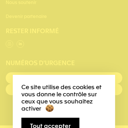
Nous soutenir
Devenir partenaire
RESTER INFORMÉ
NUMÉROS D'URGENCE
PREMIERS SECOURS : 144
Ce site utilise des cookies et
POLICE: 117
vous donne le contrôle sur
ceux que vous souhaitez
activer
Tout accepter