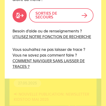
SORTIES DE
SECOURS
23.07.2025
Besoin d’aide ou de renseignements ?
𝗡𝗲𝘄𝘀𝗹𝗲𝘁𝘁𝗲𝗿 𝗞𝗶𝗱𝘀𝗧𝗼𝗼 – 𝗝𝘂𝗶𝗹𝗹𝗲𝘁 𝟮𝟬𝟮𝟱
UTILISEZ NOTRE FONCTION DE RECHERCHE
Vous souhaitez ne pas laisser de trace ?
Vous ne savez pas comment faire ?
COMMENT NAVIGUER SANS LAISSER DE
TRACES ?
27.05.2025
📢 NOUVELLE PUBLICATION: NEWSLETTER
KIDSTOO MAI 2025