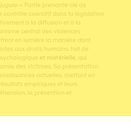
jugale »
. Partie prenante clé de
 le contrôle coercitif dans la législation
tivement à la diffusion et à la
nisme central des violences
ttent en lumière la manière dont
intes aux droits humains, fait de
psychologique
et matérielle
, qui
tonomie des victimes. Sa présentation
onnaissances actuelles, mettant en
résultats empiriques et leurs
éhension, la prévention et
rôle coercitif : Enjeux familiaux et