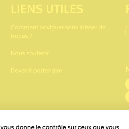
LIENS UTILES
Comment naviguer sans laisser de
traces ?
Nous soutenir
Devenir partenaire
et vous donne le contrôle sur ceux que vous