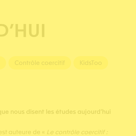
D’HUI
Contrôle coercitif
KidsToo
 que nous disent les études aujourd’hui
est auteure de «
Le contrôle coercitif :