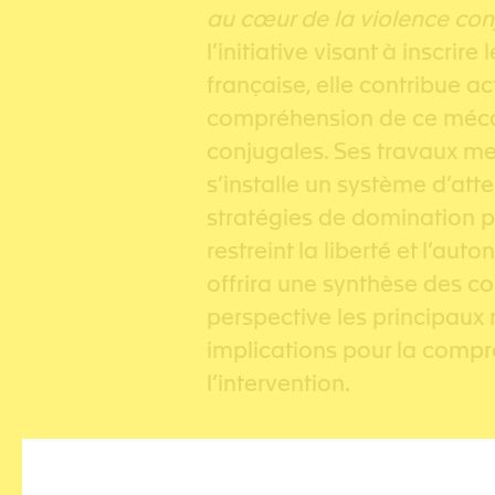
au cœur de la violence con
l’initiative visant à inscrire
française, elle contribue ac
compréhension de ce méca
conjugales. Ses travaux me
s’installe un système d’atte
stratégies de domination 
restreint la liberté et l’au
offrira une synthèse des c
perspective les principaux 
implications pour la compr
l’intervention.
💡
Symposium KidsToo « Cont
juridiques »