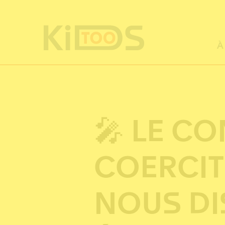
Panneau de gestion des cookies
À
🎤 LE C
COERCITI
NOUS DI