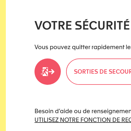
📍 Hôtel Beaulac, Neuchâte
🗓️ 10 juin 2026
VOTRE SÉCURITÉ
👉
Programme complet et in
www.kidstoo.ch/symposiu
Vous pouvez quitter rapidement le
SORTIES DE SECOU
Besoin d’aide ou de renseignemen
UTILISEZ NOTRE FONCTION DE R