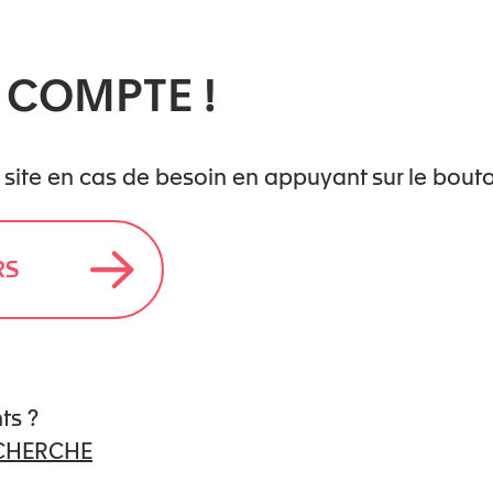
l
 COMPTE !
scription ici :
m
 site en cas de besoin en appuyant sur le bout
RS
ts ?
ECHERCHE