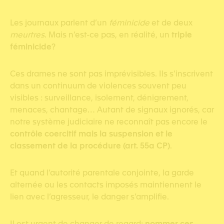
Les journaux parlent d’un
féminicide
et de deux
meurtres
. Mais n’est-ce pas, en réalité, un
triple
féminicide
?
Ces drames ne sont pas imprévisibles. Ils s’inscrivent
dans un continuum de violences souvent peu
visibles : surveillance, isolement, dénigrement,
menaces, chantage… Autant de signaux ignorés, car
notre système judiciaire ne reconnaît pas encore le
contrôle coercitif mais la suspension et le
classement de la procédure (art. 55a CP)
.
Et quand l’autorité parentale conjointe, la garde
alternée ou les contacts imposés maintiennent le
lien avec l’agresseur, le danger s’amplifie.
Il est urgent de changer de regard:
nommer ces