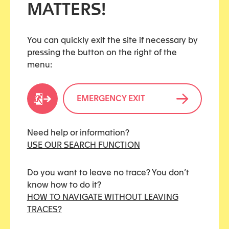
MATTERS!
les relations personnelles dans l’intérêt de l’enfant
You can quickly exit the site if necessary by
– De leur ouvrir des perspectives de réflexion au-
pressing the button on the right of the
delà de leur domaine de compétence.
menu:
EMERGENCY EXIT
Share this resource
Need help or information?
USE OUR SEARCH FUNCTION
MEDIA TYPES
Do you want to leave no trace? You don’t
know how to do it?
Book
HOW TO NAVIGATE WITHOUT LEAVING
TRACES?
Conference / Webinar