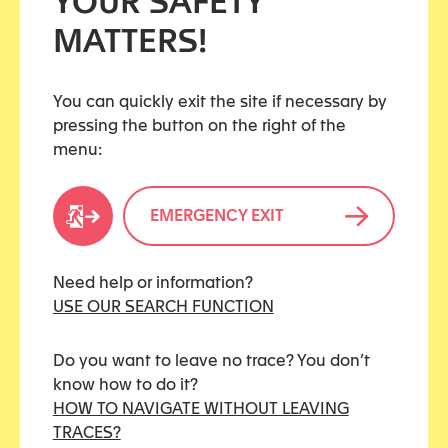
YOUR SAFETY
est titulaire d’un master 2 Sociologie du genre.
Actuellement doctorant en sociologie à l’Ecole des
MATTERS!
Hautes Etudes en Sciences Sociales (EHSS). Sa
thèse porte sur l’accueil des victimes de violences
conjugales par l’institution policière. Il accompagne
You can quickly exit the site if necessary by
depuis 19 ans des victimes de violences conjugales,
pressing the button on the right of the
dont 10 ans de service au sein d’un commissariat
menu:
parisien.
EMERGENCY EXIT
Share this resource
Need help or information?
USE OUR SEARCH FUNCTION
Do you want to leave no trace? You don’t
MEDIA TYPES
know how to do it?
HOW TO NAVIGATE WITHOUT LEAVING
Book
TRACES?