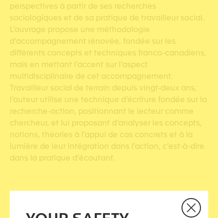
perspectives à partir de ses recherches
sociologiques et de sa pratique de travailleur social.
L’ouvrage propose une méthodologie
d’accompagnement rénovée, fondée sur les
différents concepts et techniques franco-canadiens,
mais en mettant l’accent sur l’aspect
multidisciplinaire de cet accompagnement.
Travailleur social de terrain depuis vingt-deux ans,
l’auteur utilise une technique d’écriture fondée sur la
recherche-action, positionnant le lecteur comme
chercheur, et lui proposant d’analyser les concepts,
notions, théories à l’appui de cas concrets et à la
lumière de leur intégration dans l’action, c’est-à-dire
dans la pratique d’écoutant.
L’auteur:
Cédric Bienfait est travailleur social depuis 22 ans. Il