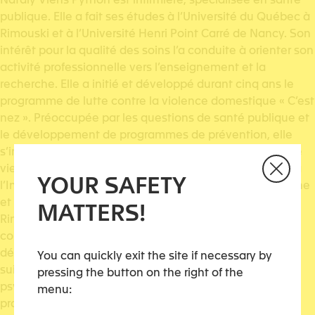
publique. Elle a fait ses études à l’Université du Québec à
Rimouski et à l’Université Henri Point Carré de Nancy. Son
intérêt pour la qualité des soins l’a conduite à orienter son
activité professionnelle vers l’enseignement et la
recherche. Elle a initié et développé durant cinq ans le
programme de lutte contre la violence domestique « C’est
nez ». Préoccupée par les questions de santé publique et
le développement de programmes de prévention, elle
s’implique pour l’évolution des questions de santé et de
vieillissement. Actuellement doyenne de la recherche à
YOUR SAFETY
l’Institut et Haute Ecole de la santé la Source à Lausanne
et professeure associée à l’Université du Québec à
MATTERS!
Rimouski, elle contribue à l’essor de nouvelles
connaissances a soins infirmiers en favorisant le
développement de la recherche au sein des pôles
You can quickly exit the site if necessary by
suivants: santé et vieillissement, santé mentale et
pressing the button on the right of the
psychiatrie, innovation en soins et professionnalisation,
menu:
promotion de la santé et santé communautaire.