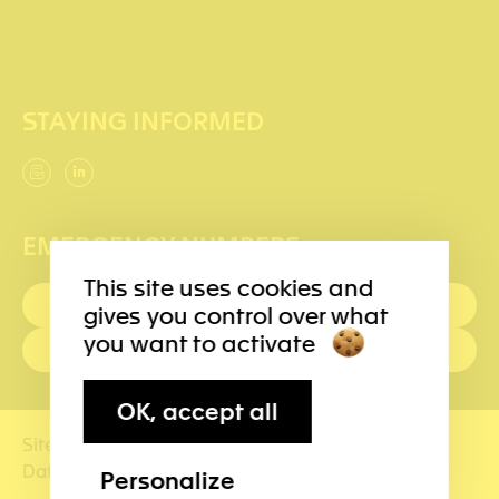
STAYING INFORMED
EMERGENCY NUMBERS
This site uses cookies and
FIRST AID : 144
gives you control over what
you want to activate
POLICE: 117
OK, accept all
Site map
Terms of use
Impressum
Data management
Personalize