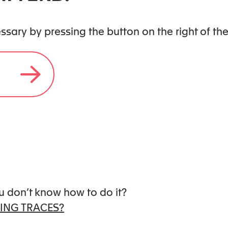
cessary by pressing the button on the right of t
USEFUL LINKS
How to navigate without leaving
traces?
Support us
u don’t know how to do it?
ING TRACES?
Becoming a partner