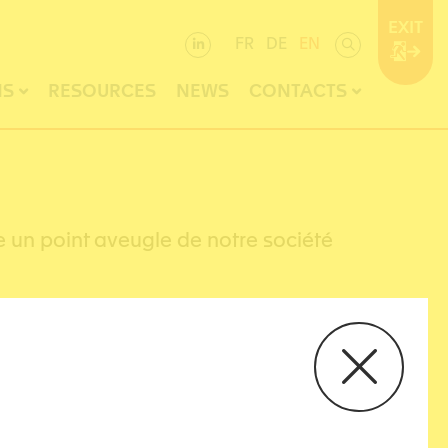
EXIT
FR
DE
EN
NS
RESOURCES
NEWS
CONTACTS
e un point aveugle de notre société
 moi depuis longtemps, elle fait partie de mon
vous murmure à l’oreille : “C’est la faute de
ans une Maison des femmes, à des auditions