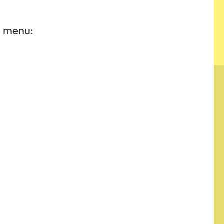
he menu:
STAYING
INFORMED
SUBSCRIBE TO OUR NEWSLETTER