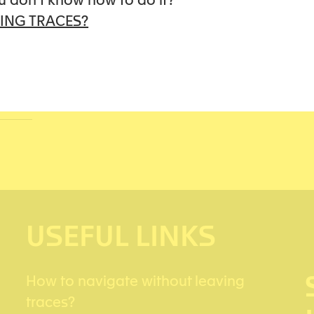
u don’t know how to do it?
ING TRACES?
USEFUL LINKS
How to navigate without leaving
traces?