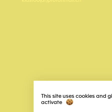
kidstoo(at)protonmail.ch
This site uses cookies and g
activate