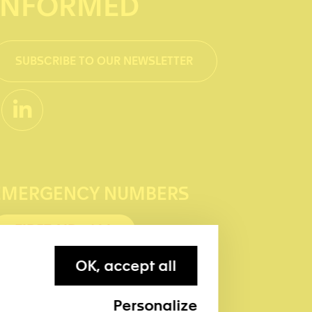
INFORMED
SUBSCRIBE TO OUR NEWSLETTER
EMERGENCY NUMBERS
FIRST AID : 144
POLICE: 117
OK, accept all
Personalize