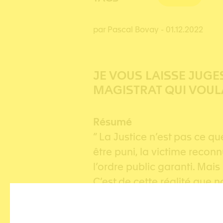
par Pascal Bovay
- 01.12.2022
JE VOUS LAISSE JUGE
MAGISTRAT QUI VOULA
Résumé
” La Justice n’est pas ce q
être puni, la victime reconn
l’ordre public garanti. Mais
C’est de cette réalité que 
la vie qui amènent inculpés
un talent de conteur qui nou