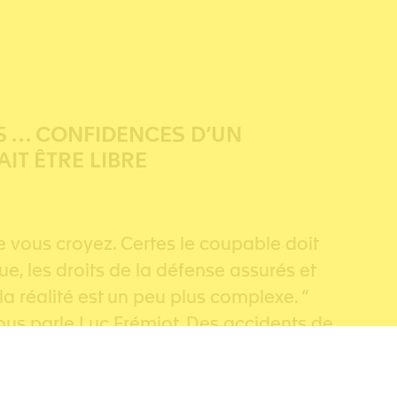
S … CONFIDENCES D’UN
IT ÊTRE LIBRE
ue vous croyez. Certes le coupable doit
ue, les droits de la défense assurés et
 la réalité est un peu plus complexe. “
nous parle Luc Frémiot. Des accidents de
 et plaignants devant un tribunal. Avec
s tient en haleine, il nous fait découvrir