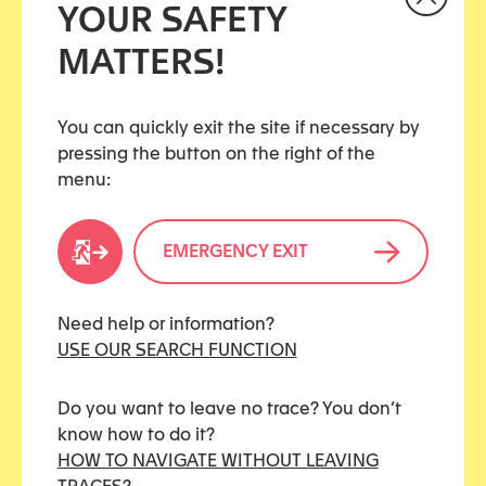
YOUR SAFETY
La violence est souvent reléguée au second
MATTERS!
plan, assimilée à un simple conflit parental.
Les enfants sont trop peu entendus.
Les mesures de soutien arrivent tard (quand
You can quickly exit the site if necessary by
elles arrivent).
pressing the button on the right of the
Les coûts des procédures reflètent davantage
menu:
la complexité administrative que la gravité des
violences vécues.
EMERGENCY EXIT
🎯 Le rapport propose des recommandations:
meilleure écoute des mineurs, formation
interdisciplinaire, harmonisation cantonale,
Need help or information?
prévention précoce, financement adapté. Autant de
USE OUR SEARCH FUNCTION
leviers essentiels pour aligner la pratique suisse
avec les engagements de la
Convention d’Istanbul
.
Do you want to leave no trace? You don’t
know how to do it?
📢 Sa publication intervient pendant les
16 jours
HOW TO NAVIGATE WITHOUT LEAVING
d’activisme contre la violence basée sur le genre
,