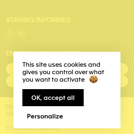
STAYING INFORMED
EMERGENCY NUMBERS
This site uses cookies and
FIRST AID : 144
gives you control over what
you want to activate
POLICE: 117
OK, accept all
Site map
Terms of use
Impressum
Data management
Personalize
© 2023 KidsToo ¦ Kidstoo®