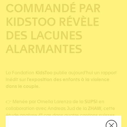
COMMANDÉ PAR
KIDSTOO RÉVÈLE
DES LACUNES
ALARMANTES
La Fondation
KidsToo
publie aujourd’hui un rapport
inédit sur
l’exposition des enfants à la violence
dans le couple
.
👉 Menée par Ornella Larenza de la
SUPSI
en
collaboration avec Andreas Jud de la
ZHAW
, cette
étude analyse 41 cas dans quatre cantons suisses.
Le constat est clair :