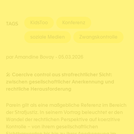
KidsToo
Konferenz
TAGS
soziale Medien
Zwangskontrolle
par Amandine Bovay
- 05.03.2026
🎤
C
oercive control aus strafrechtlicher Sicht:
zwischen gesellschaftlicher Anerkennung und
rechtliche Herausforderung
Parein gilt als eine maßgebliche Referenz im Bereich
der Strafjustiz. In seinem Vortrag beleuchtet er den
Wandel der rechtlichen Perspektive auf koerzitive
Kontrolle – von ihrem gesellschaftlichen
Sichtbarwerden bis hin zu ihrer Anerkennung im