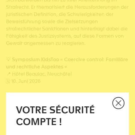
Strafrecht. Er thematisiert die Herausforderungen der
juristischen Definition, die Schwierigkeiten der
Beweisführung sowie die Zielsetzungen
strafrechtlicher Sanktionen und hinterfragt dabei die
Fähigkeit des Justizsystems, auf diese Formen von
Gewalt angemessen zu reagieren.
💡
Symposium KidsToo « Coercive control: Familiäre
und rechtliche Aspektes »
📍 Hôtel Beaulac, Neuchâtel
🗓️ 10. Juni 2026
👉
Vollständiges Programm und Anmeldung hier :
www.kidstoo.ch/de/symposium
VOTRE SÉCURITÉ
COMPTE !